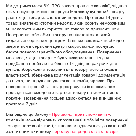
Ми дотримуємося ЗУ "ПРО захист прав споживачів", згідно з 
яким покупець може повернути Магазину куплений товар у 
разі, якщо: товар має істотний недолік. Протягом 14 днів у 
товарі виявлено істотний недолік, який робить неможливим 
чи недопустимим використання товару за призначенням. 
Повернення або обмін товару на підставі акта, який 
видається сервісним центром. В інших випадках необхідно 
звертатися в сервісний центр і скористатися послугою 
безкоштовного гарантійного обслуговування. Повернення 
можливе, якщо: товар не був у використанні, і з дня 
придбання пройшло не більше 14 днів, не рахуючи дня 
купівлі; збережений товарний вид товару, його споживчі 
властивості, збережена комплектація товару і документація 
до нього, не порушена упаковка, пломби, ярлики. При 
поверненні грошей за товар розрахунки із споживачем 
провадяться виходячи з вартості товару на момент його 
покупки. Повернення грошей здійснюється не пізніше ніж 
протягом 7 днів.
Відповідно до Закону
«Про захист прав споживачів»
,
компанія може відмовити споживачеві в обміні та поверненні
товарів належної якості, якщо вони відносяться до категорій,
зазначеним в чинному
переліку непродовольчих товарів