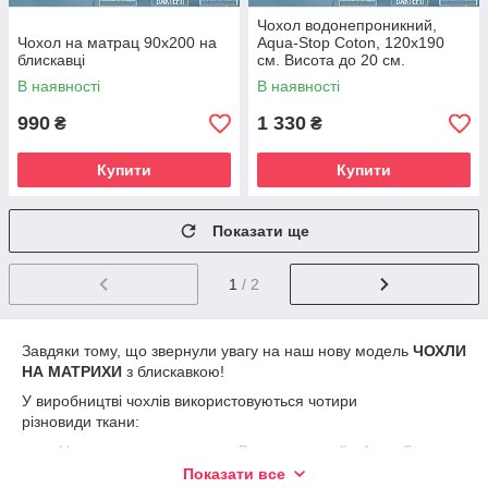
Чохол водонепроникний,
Чохол на матрац 90х200 на
Aqua-Stop Coton, 120х190
блискавці
см. Висота до 20 см.
В наявності
В наявності
990
1 330
₴
₴
Купити
Купити
Показати ще
1
/ 2
Завдяки тому, що звернули увагу на наш нову модель
ЧОХЛИ
НА МАТРИХИ
з блискавкою!
У виробництві чохлів використовуються чотири
різновиди ткани:
Непромокальна тканина Верх махровий
«
Aqua-Stop
Coton
»
100%
бавовна
, основа поліуретанова
Показати все