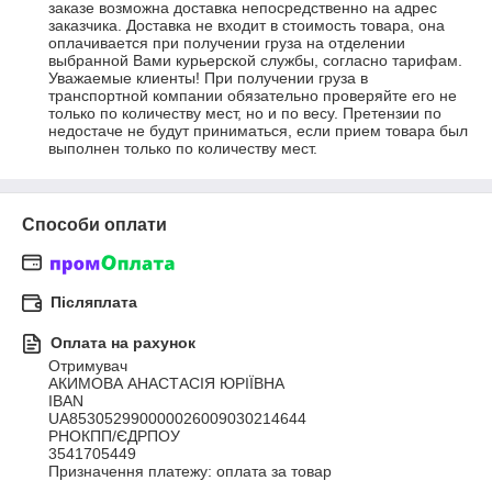
заказе возможна доставка непосредственно на адрес 
заказчика. Доставка не входит в стоимость товара, она 
оплачивается при получении груза на отделении 
выбранной Вами курьерской службы, согласно тарифам. 
Уважаемые клиенты! При получении груза в 
транспортной компании обязательно проверяйте его не 
только по количеству мест, но и по весу. Претензии по 
недостаче не будут приниматься, если прием товара был 
выполнен только по количеству мест.
Способи оплати
Післяплата
Оплата на рахунок
Отримувач

АКИМОВА АНАСТАСІЯ ЮРІЇВНА

IBAN

UA853052990000026009030214644

РНОКПП/ЄДРПОУ

3541705449

Призначення платежу: оплата за товар