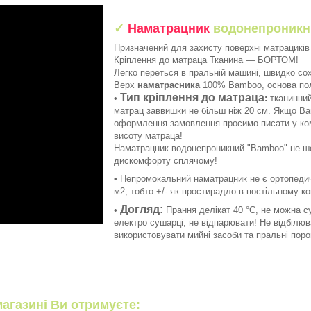
✓
Наматрацник
водонепроник
Призначений для захисту поверхні матрациків 
Кріплення до матраца Тканина — БОРТОМ!
Легко переться в пральній машині, швидко со
Верх
наматрасника
100% Bamboo, основа по
Тип кріплення до матраца
•
:
тканинний
матрац заввишки не більш ніж 20 см. Якщо Ва
оформлення замовлення просимо писати у ко
висоту матраца!
Наматрацник водонепроникний "Bamboo" не ше
дискомфорту сплячому!
• Непромокальний наматрацник не є ортопедич
м2, тобто +/- як простирадло в постільному ко
Догляд:
•
Прання делікат 40 °C, не можна с
електро сушарці, не відпарювати! Не відбілю
використовувати мийні засоби та пральні пор
агазині Ви отримуєте: