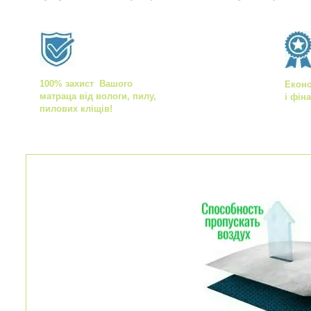
100% захист Вашого
Екон
матраца від вологи, пилу,
і фін
пилових кліщів!