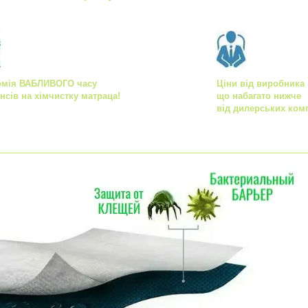
омія ВАБЛИВОГО часу
Ціни від виробника
ансів на хімчистку матраца!
що набагато нижче
від дилерських комп