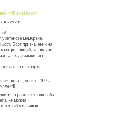
ний
«
Bamboo
»
від вологи.
хне!
ліуретанова мембрана.
 борт. Борт призначений на
ш матрац вищий, то під час
ментарях до замовлення
лестить і не створює
ним, його щільність 160 г/
мплекті!
ушити в пральній машині або
вати, не можна
ошки з вибілювачами.