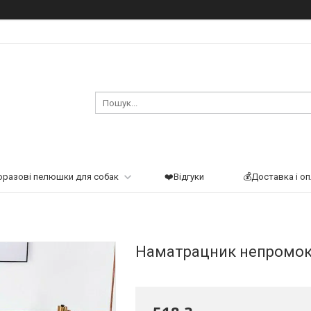
оразові пелюшки для собак
❤️Відгуки
💰Доставка і о
Наматрацник непромок