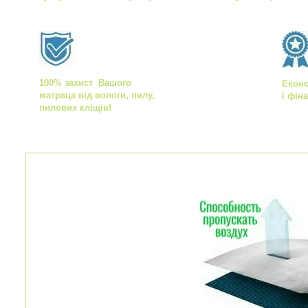
100% захист Вашого
Екон
матраца від вологи, пилу,
і фін
пилових кліщів!