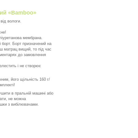
ний
«
Bamboo
»
від вологи.
хне!
ліуретанова мембрана.
 борт. Борт призначений на
ш матрац вищий, то під час
ментарях до замовлення
лестить і не створює
ним, його щільність 160 г/
мплекті!
ушити в пральній машині або
вати, не можна
ошки з вибілювачами.