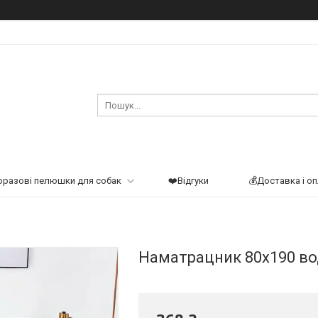
оразові пелюшки для собак
❤️Відгуки
💰Доставка і о
Наматрацник 80х190 в