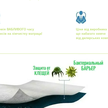
омія ВАБЛИВОГО часу
Ціни від виробника
ансів на хімчистку матраца!
що набагато нижче
від дилерських комп