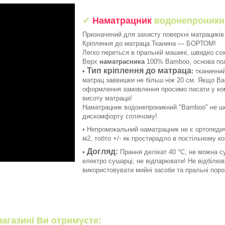
✓
Наматрацник
водонепроник
Призначений для захисту поверхні матрациків 
Кріплення до матраца Тканина — БОРТОМ!
Легко переться в пральній машині, швидко со
Верх
наматрасника
100% Bamboo, основа по
Тип кріплення до матраца
•
:
тканинний
матрац заввишки не більш ніж 20 см. Якщо Ва
оформлення замовлення просимо писати у ко
висоту матраца!
Наматрацник водонепроникний "Bamboo" не ше
дискомфорту сплячому!
• Непромокальний наматрацник не є ортопедич
м2, тобто +/- як простирадло в постільному ко
Догляд:
•
Прання делікат 40 °C, не можна с
електро сушарці, не відпарювати! Не відбілю
використовувати мийні засоби та пральні пор
агазині Ви отримуєте: