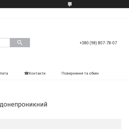
+380 (98) 807-78-07
плата
☎Контакти
Повернення та обмін
одонепроникний