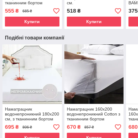
тканинним бортом
см.
BAMB
120х
555
518
375
₴
₴
685 ₴
Купити
Купити
Подібні товари компанії
Наматрацник
Наматрацник 160х200
Нама
водонепроникний 180х200
водонепроникний Cotton з
160х
см, з тканинним бортом
тканинним бортом
ткан
695
670
680
₴
₴
806 ₴
857 ₴
Купити
Купити