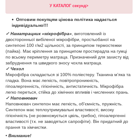
У КАТАЛОГ секунд>
Оптовим покупцям цінова політика надається
індивідуально!!!
✓ Наматрацник «мікрофібра»
, виготовлений із
двосторонньої вибіленої мікрофібри, простьобаної на
синтепоні 100 г/м2 щільності, за принципом термостежки
(пайка). Має кріплення за принципом простирадла на гумці
по всьому периметру матраца. Призначений для захисту від
забруднення та швидкого зносу чохла матраца.
✓ Чехол
Мікрофібра складається зі 100% поліестеру. Тканина м'яка та
гладка. Вона має легкість, повітропроникність,
гіпоалергенність, гігієнічність, антистатичність. Мікрофібра
легко переться, стійка до хімічних впливів і численних прань.
✓ Наповнювач
Наповнювач синтепон має легкість, об'ємність, пружність.
Синтепон має теплоутримувальні властивості, високу
гігієнічність (не розмножується цвіль, грибок), гіпоалергенні
властивості (т.к. не заводяться сапрофіти). Він придатний до
прання та хімчистки.
•
Внимание!