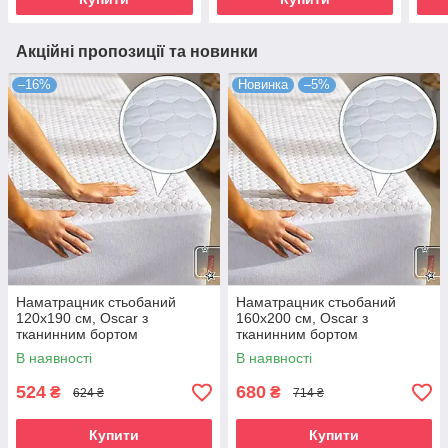
Акційні пропозиції та новинки
–16%
Новинка
–5%
Наматрацник стьобаний
Наматрацник стьобаний
120х190 см, Oscar з
160х200 см, Oscar з
тканинним бортом
тканинним бортом
В наявності
В наявності
524
680
₴
₴
624 ₴
714 ₴
Купити
Купити