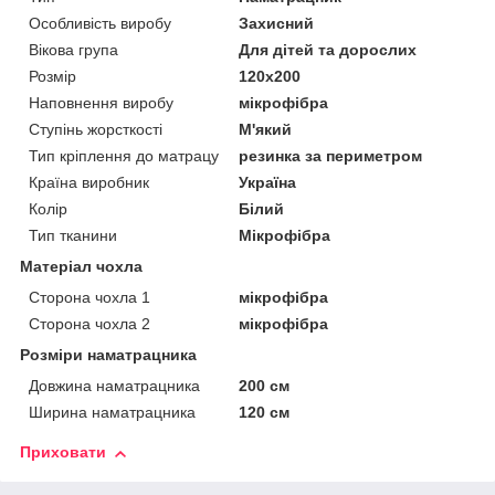
Особливість виробу
Захисний
Вікова група
Для дітей та дорослих
Розмір
120x200
Наповнення виробу
мікрофібра
Ступінь жорсткості
М'який
Тип кріплення до матрацу
резинка за периметром
Країна виробник
Україна
Колір
Білий
Тип тканини
Мікрофібра
Матеріал чохла
Сторона чохла 1
мікрофібра
Сторона чохла 2
мікрофібра
Розміри наматрацника
Довжина наматрацника
200 см
Ширина наматрацника
120 см
Приховати