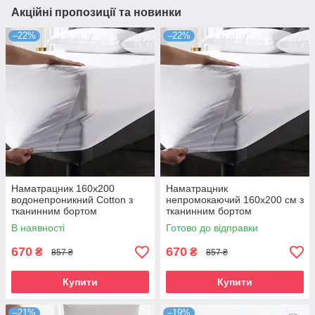
Акційні пропозиції та новинки
–22%
–22%
Наматрацник 160х200
Наматрацник
водонепроникний Cotton з
непромокаючий 160х200 см з
тканинним бортом
тканинним бортом
В наявності
Готово до відправки
670
670
₴
₴
857 ₴
857 ₴
Купити
Купити
–21%
–19%