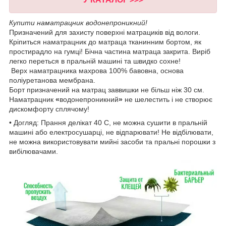
Купити наматрацник водонепроникний!
Призначений для захисту поверхні матрациків від вологи.
Кріпиться наматрацник до матраца тканинним бортом, як
простирадло на гумці! Бічна частина матраца закрита. Виріб
легко переться в пральній машині та швидко сохне!
Верх наматрацника махрова 100% бавовна, основа
поліуретанова мембрана.
Борт призначений на матрац заввишки не більш ніж 30 см.
Наматрацник
«
водонепроникний
»
не шелестить і не створює
дискомфорту сплячому!
• Догляд: Прання делікат 40 С, не можна сушити в пральній
машині або електросушарці, не відпарювати! Не відбілювати,
не можна використовувати мийні засоби та пральні порошки з
вибілювачами.