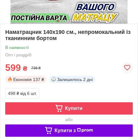
Наматрацник 140х190 см., непромокальний із
тканинним бортом
В наявності
Опт і роздріб
599
₴
736 ₴
Економія
137 ₴
Залишилось
2 дні
498 ₴
від 6 шт.
Купити
або
Купити з