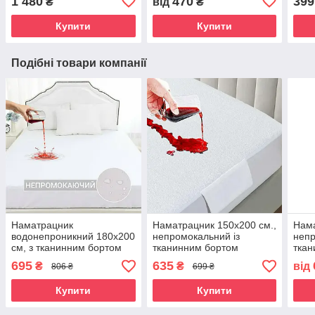
1 480
470
399
₴
від
₴
Купити
Купити
Подібні товари компанії
Наматрацник
Наматрацник 150х200 см.,
Нама
водонепроникний 180х200
непромокальний із
непр
см, з тканинним бортом
тканинним бортом
ткан
695
635
₴
₴
від
806 ₴
699 ₴
Купити
Купити