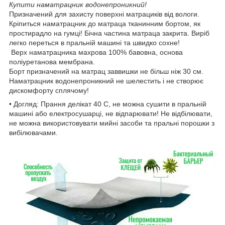
Купити наматрацник водонепроникний!
Призначений для захисту поверхні матрациків від вологи.
Кріпиться наматрацник до матраца тканинним бортом, як
простирадло на гумці! Бічна частина матраца закрита. Виріб
легко переться в пральній машині та швидко сохне!
Верх наматрацника махрова 100% бавовна, основа
поліуретанова мембрана.
Борт призначений на матрац заввишки не більш ніж 30 см.
Наматрацник водонепроникний не шелестить і не створює
дискомфорту сплячому!
• Догляд: Прання делікат 40 С, не можна сушити в пральній
машині або електросушарці, не відпарювати! Не відбілювати,
не можна використовувати мийні засоби та пральні порошки з
вибілювачами.