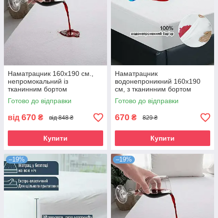
Наматрацник 160х190 см.,
Наматрацник
непромокальний із
водонепроникний 160х190
тканинним бортом
см, з тканинним бортом
Готово до відправки
Готово до відправки
670
670
від
₴
₴
від 848 ₴
829 ₴
Купити
Купити
–19%
–19%