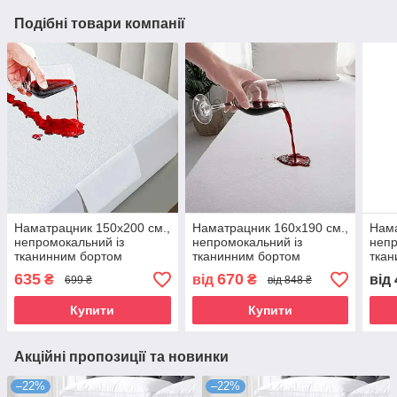
Подібні товари компанії
Наматрацник 150х200 см.,
Наматрацник 160х190 см.,
Нама
непромокальний із
непромокальний із
непр
тканинним бортом
тканинним бортом
ткан
635
670
₴
від
₴
від
699 ₴
від 848 ₴
Купити
Купити
Акційні пропозиції та новинки
–22%
–22%