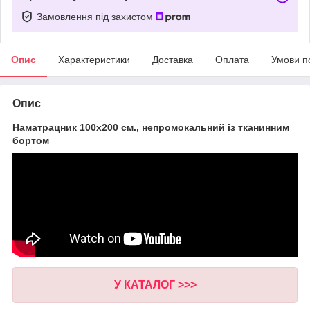
Замовлення під захистом
Опис
Характеристики
Доставка
Оплата
Умови п
Опис
Наматрацник 100х200 см., непромокальний із тканинним
бортом
У КАТАЛОГ
>>>