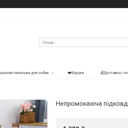
оразові пелюшки для собак
❤️Відгуки
💰Доставка і о
Непромокаюча підковд