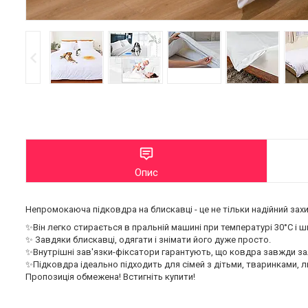
Опис
Непромокаюча підковдра на блискавці - це не тільки надійний зах
✨Він легко стирається в пральній машині при температурі 30°C і ш
✨ Завдяки блискавці, одягати і знімати його дуже просто.
✨Внутрішні зав'язки-фіксатори гарантують, що ковдра завжди за
✨Підковдра ідеально підходить для сімей з дітьми, тваринками,
Пропозиція обмежена! Встигніть купити!