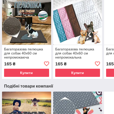
Багаторазова пелюшка
Багаторазова пелюшка
Бага
для собак 40х60 см
для собак 40х60 см
для 
непромокаюча
непромокальна
165
165
165
₴
₴
Купити
Купити
Подібні товари компанії