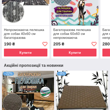
Непромокаюча пелюшка
Багаторазова пелюшка
Бага
для собак 40х60 см
для собак 60х60 см
для 
багаторазова
непромокаюча
неп
190
205
280
₴
₴
Купити
Купити
Акційні пропозиції та новинки
–22%
–8%