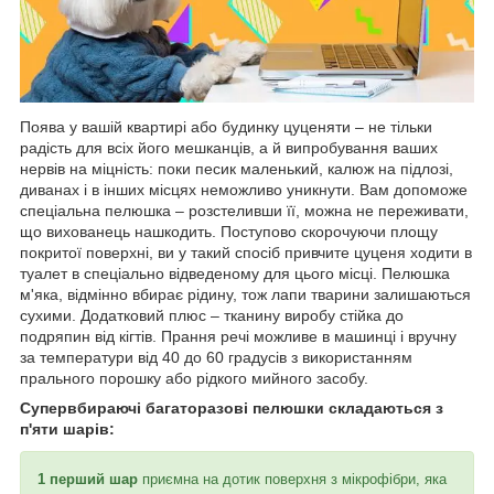
Поява у вашій квартирі або будинку цуценяти – не тільки
радість для всіх його мешканців, а й випробування ваших
нервів на міцність: поки песик маленький, калюж на підлозі,
диванах і в інших місцях неможливо уникнути. Вам допоможе
спеціальна пелюшка – розстеливши її, можна не переживати,
що вихованець нашкодить. Поступово скорочуючи площу
покритої поверхні, ви у такий спосіб привчите цуценя ходити в
туалет в спеціально відведеному для цього місці. Пелюшка
м'яка, відмінно вбирає рідину, тож лапи тварини залишаються
сухими. Додатковий плюс – тканину виробу стійка до
подряпин від кігтів. Прання речі можливе в машинці і вручну
за температури від 40 до 60 градусів з використанням
прального порошку або рідкого мийного засобу.
Супервбираючі багаторазові пелюшки складаються з
п'яти шарів:
1 перший шар
приємна на дотик поверхня з мікрофібри, яка