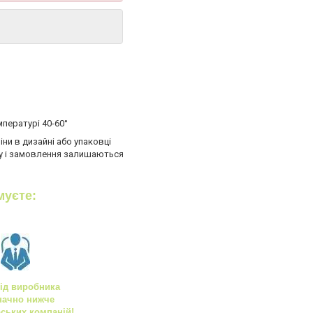
пературі 40-60°
ни в дизайні або упаковці
ару і замовлення залишаються
муєте:
від виробника
начно нижче
рських компаній!