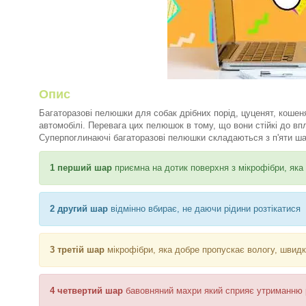
Опис
Багаторазові пелюшки для собак дрібних порід, цуценят, кошен
автомобілі. Перевага цих пелюшок в тому, що вони стійкі до впли
Суперпоглинаючі багаторазові пелюшки складаються з п'яти ша
1 перший шар
приємна на дотик поверхня з мікрофібри, яка
2 другий шар
відмінно вбирає, не даючи рідини розтікатися
3 третій шар
мікрофібри, яка добре пропускає вологу, швидк
4 четвертий шар
бавовняний махри який сприяє утриманню 