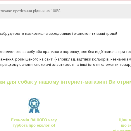
ключає протікання рідини на 100%
забруднюють навколишнє середовище і економлять ваші гроші!
го миючого засобу або прального порошку, але без відбілювача при тем
ення, розміщеного на сайті (наприклад, відтінки кольорів, незначні змі
 при цьому основні споживчі властивості та інші істотні елементи тов
и для собак у нашому інтернет-магазині Ви отри
Економія ВАШОГО часу
Ціни 
турбота про екологію!
що з
від диле