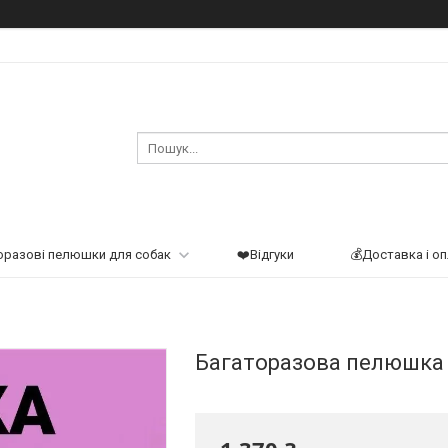
оразові пелюшки для собак
❤️Відгуки
💰Доставка і о
Багаторазова пелюшка 