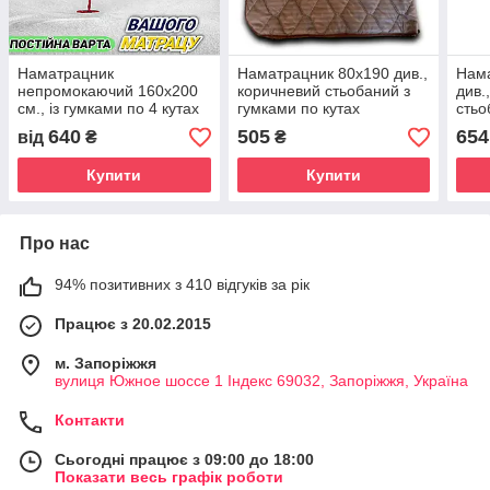
Наматрацник
Наматрацник 80х190 див.,
Нам
непромокаючий 160х200
коричневий стьобаний з
див.
см., із гумками по 4 кутах
гумками по кутах
стьо
кута
640
505
654
від
₴
₴
Купити
Купити
Про нас
94% позитивних з 410 відгуків за рік
Працює з 20.02.2015
м. Запоріжжя
вулиця Южное шоссе 1 Індекс 69032, Запоріжжя, Україна
Контакти
Сьогодні працює з 09:00 до 18:00
Показати весь графік роботи