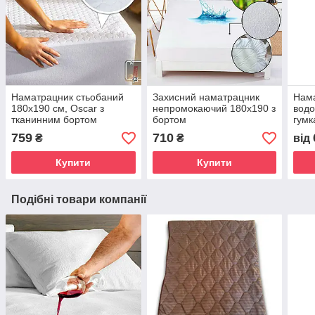
Наматрацник стьобаний
Захисний наматрацник
Нама
180х190 см, Oscar з
непромокаючий 180х190 з
водо
тканинним бортом
бортом
гумк
759
710
₴
₴
від
Купити
Купити
Подібні товари компанії