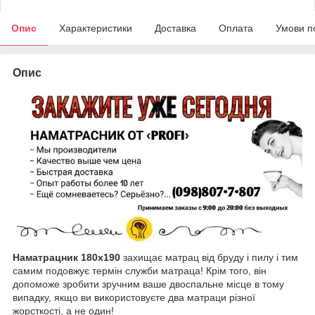
Опис
Характеристики
Доставка
Оплата
Умови п
Опис
Наматрацник 180х190
захищає матрац від бруду і пилу і тим
самим подовжує термін служби матраца! Крім того, він
допоможе зробити зручним ваше двоспальне місце в тому
випадку, якщо ви використовуєте два матраци різної
жорсткості, а не один!