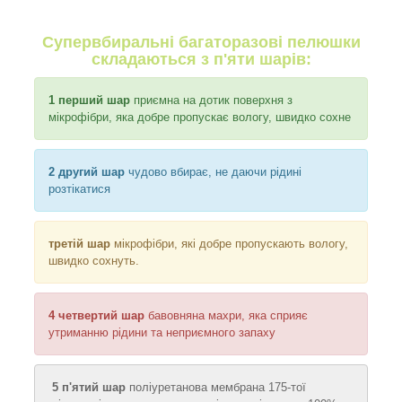
Супервбиральні багаторазові пелюшки
складаються з п'яти шарів:
1 перший шар
приємна на дотик поверхня з
мікрофібри, яка добре пропускає вологу, швидко сохне
2 другий шар
чудово вбирає, не даючи рідині
розтікатися
третій шар
мікрофібри, які добре пропускають вологу,
швидко сохнуть.
4 четвертий шар
бавовняна махри, яка сприяє
утриманню рідини та неприємного запаху
5 п'ятий шар
поліуретанова мембрана 175-тої