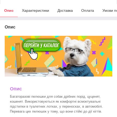
Опис
Характеристики
Доставка
Оплата
Умови п
Опис
Опис
Багаторазові пелюшки для собак дрібних порід, цуценят,
кошенят. Використовуються як комфортні всмоктувальні
підстилки в туалетних лотках, у переносках, в автомобілі.
Перевага цих пелюшок у тому, що вони стійкі до дії кігтів.