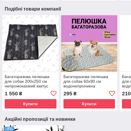
Подібні товари компанії
Багаторазова пелюшка
Багаторазова пелюшка
Бага
для собак 200х250 см
для собак 60х90 см
для 
непромокаємий кактус
водонепроникна
вод
1 550
295
210
₴
₴
Купити
Купити
Акційні пропозиції та новинки
–8%