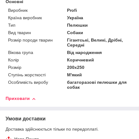
Основні
Виробник
Profi
Країна виробник
Україна
Тип
Пелюшки
Вид тварин
Собаки
Розмір породи тварин
Гігантські, Великі, Дрібні,
Середні
Вікова група
Від народження
Колір
Коричневий
Розмір
200х250
Ступінь жорсткості
М'який
Особливість виробу
багаторазові пелюшки для
собак
Приховати
Умови доставки
Доставка здійснюється тільки по передоплаті.