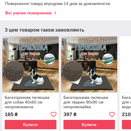
Повернення товару впродовж 14 днів за домовленістю
Всі умови повернення
З цим товаром також замовляють
Багаторазова пелюшка
Багаторазова пелюшка
Бага
для собак 40х60 см
для тварин 90х90 см
для 
непромокаюча
непромокайка
вод
165
397
210
₴
₴
Купити
Купити