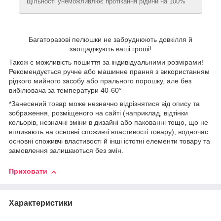
щільності унеможливлює протікання рідини на 100%
Багаторазові пелюшки не забруднюють довкілля й
заощаджують ваші гроші!
Також є можливість пошиття за індивідуальними розмірами!
Рекомендується ручне або машинне прання з використанням
рідкого мийного засобу або прального порошку, але без
вибілювача за температури 40-60°
*Занесений товар може незначно відрізнятися від опису та
зображення, розміщеного на сайті (наприклад, відтінки
кольорів, незначні зміни в дизайні або пакованні тощо, що не
впливають на основні споживчі властивості товару), водночас
основні споживчі властивості й інші істотні елементи товару та
замовлення залишаються без змін.
Приховати
Характеристики