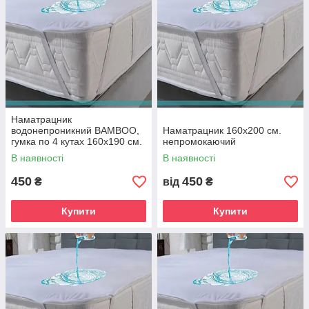
Наматрацник
водонепроникний BAMBOO,
Наматрацник 160х200 см.
гумка по 4 кутах 160х190 см.
непромокаючий
В наявності
В наявності
450
450
₴
від
₴
Купити
Купити