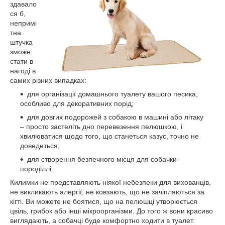
здавало
ся б,
непримі
тна
штучка
зможе
стати в
нагоді в
самих різних випадках:
для організації домашнього туалету вашого песика,
особливо для декоративних порід;
для довгих подорожей з собакою в машині або літаку
– просто застеліть дно перевезення пелюшкою, і
хвилюватися щодо того, що станеться казус, точно не
доведеться;
для створення безпечного місця для собачки-
породіллі.
Килимки не представляють ніякої небезпеки для вихованців,
не викликають алергії, не ковзають, що не зачіпляються за
кігті. Ви можете не боятися, що на пелюшці утворюється
цвіль, грибок або інші мікроорганізми. До того ж вони красиво
виглядають, а собачці буде комфортно ходити в туалет.