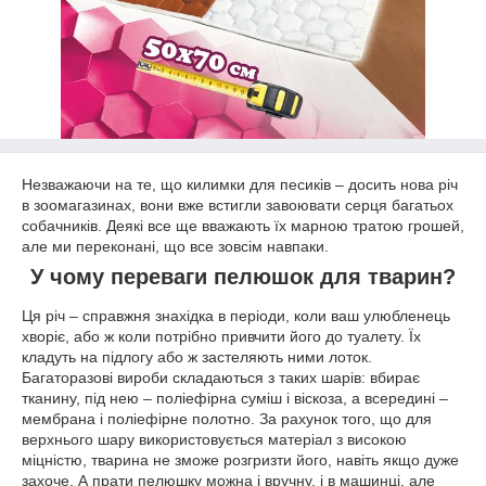
Незважаючи на те, що килимки для песиків – досить нова річ
в зоомагазинах, вони вже встигли завоювати серця багатьох
собачників. Деякі все ще вважають їх марною тратою грошей,
але ми переконані, що все зовсім навпаки.
У чому переваги пелюшок для тварин?
Ця річ – справжня знахідка в періоди, коли ваш улюбленець
хворіє, або ж коли потрібно привчити його до туалету. Їх
кладуть на підлогу або ж застеляють ними лоток.
Багаторазові вироби складаються з таких шарів: вбирає
тканину, під нею – поліефірна суміш і віскоза, а всередині –
мембрана і поліефірне полотно. За рахунок того, що для
верхнього шару використовується матеріал з високою
міцністю, тварина не зможе розгризти його, навіть якщо дуже
захоче. А прати пелюшку можна і вручну, і в машинці, але