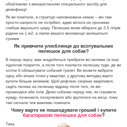
обов'язково з використанням спеціального засобу для
дезінфекції.
Як ви помітили, в структурі наповнювача немає – він там
просто-напросто не потрібен, адже волога не проникає
глибше верхнього шару. Пелюшка може вбирати до 2,5 літрів
рідини на 1 м2, а лапки вашого вихованця залишаться
сухими.
Як привчити улюбленця до всотувальних
пелюшок для собак?
В першу чергу, вам знадобиться прибрати всі килими та інші
підлогові покриття, а після того покласти пелюшку туди, де ви
хотіли б облаштувати собачий туалет. Ви можете вибрати
одну або кілька точок у квартирі: у другому випадку варто
купити більше килимків. Щоб рефлекс скоріше закріпився,
садіть песика на пелюшку відразу після того, як він
прокинувся або поїв. Деякі собачки перед тим, як справити
нужду, починають поскулювати або крутитися на місці, тому
такі сигнали теж важливо помічати.
Чому варто не пошкодувати грошей і купити
багаторазові пелюшки для собак
?
Така,