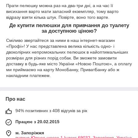
Прати пелюшку можна раз на два-три дні, а на час її
висихання варто мати запасний екземпляр, тому варто
відразу взяти кілька штук. Повірте, воно того варте.
Де купити пелюшки для привчання до туалету
за доступною ціною?
Сміливо звертайтеся за ними в наш інтернет-магазин
«Профі»! У нас представлена ​​велика кількість одно- і
двоколірних непромокальних пелюшок в найоптимальніших
розмірах для різних порід собак. Ви зможете замовити
доставку в будь-яке місто України «Новою Поштою», а оплату
ми приймаємо на карту МоноБанку, ПриватБанку або ж
накладним платежем.
Про нас
94% позитивних з 408 відгуків за рік
Працює з 20.02.2015
м. Запоріжжя
вулиця Южное шоссе 1 Індекс 69032, Запоріжжя, Україна